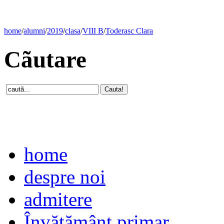
home
/
alumni
/
2019
/
clasa
/
VIII B
/
Toderasc Clara
Cãutare
home
despre noi
admitere
Învăţământ primar