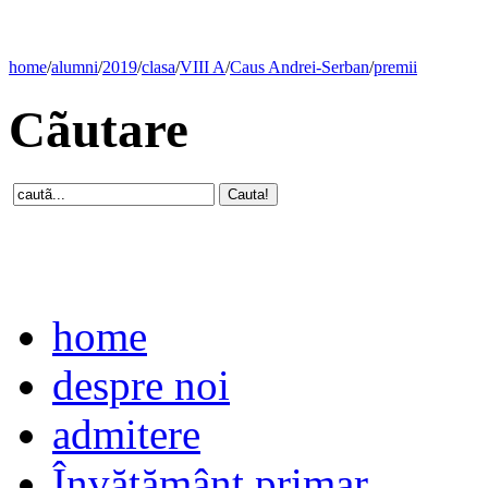
home
/
alumni
/
2019
/
clasa
/
VIII A
/
Caus Andrei-Serban
/
premii
Cãutare
home
despre noi
admitere
Învăţământ primar