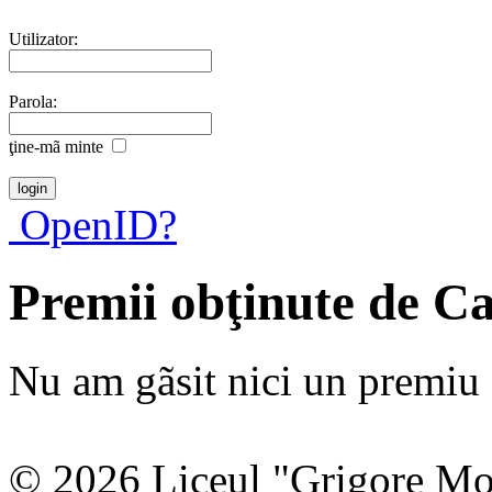
Utilizator:
Parola:
ţine-mã minte
OpenID?
Premii obţinute de C
Nu am gãsit nici un premiu a
© 2026 Liceul "Grigore Moi