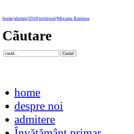
home
/
alumni
/
2018
/
profesori
/
Mocanu Ramona
Cãutare
home
despre noi
admitere
Învăţământ primar