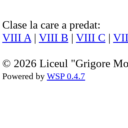
Clase la care a predat:
VIII A
|
VIII B
|
VIII C
|
VI
© 2026 Liceul "Grigore Moi
Powered by
WSP 0.4.7