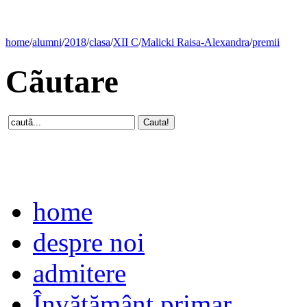
home
/
alumni
/
2018
/
clasa
/
XII C
/
Malicki Raisa-Alexandra
/
premii
Cãutare
home
despre noi
admitere
Învăţământ primar