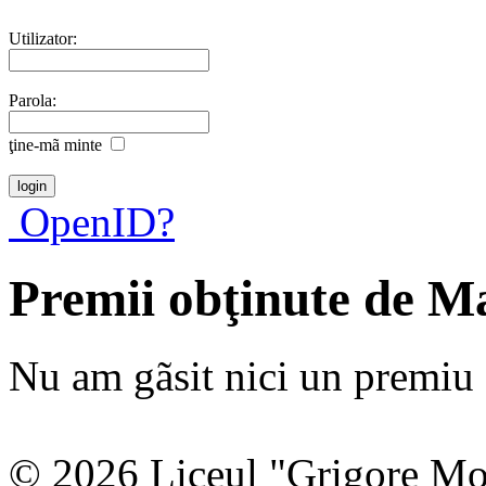
Utilizator:
Parola:
ţine-mã minte
OpenID?
Premii obţinute de M
Nu am gãsit nici un premiu a
© 2026 Liceul "Grigore Moi