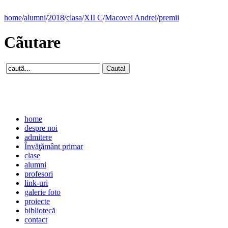
home
/
alumni
/
2018
/
clasa
/
XII C
/
Macovei Andrei
/
premii
Cãutare
home
despre noi
admitere
Învăţământ primar
clase
alumni
profesori
link-uri
galerie foto
proiecte
bibliotecă
contact