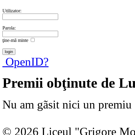
Utilizator:
Parola:
ţine-mã minte
OpenID?
Premii obţinute de L
Nu am gãsit nici un premiu a
© 2026 Liceul "Grigore Moi