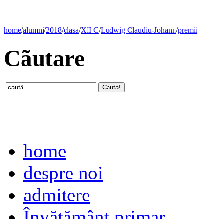
home
/
alumni
/
2018
/
clasa
/
XII C
/
Ludwig Claudiu-Johann
/
premii
Cãutare
home
despre noi
admitere
Învăţământ primar