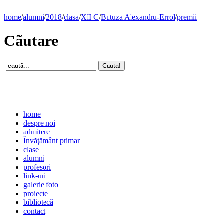
home
/
alumni
/
2018
/
clasa
/
XII C
/
Butuza Alexandru-Errol
/
premii
Cãutare
home
despre noi
admitere
Învăţământ primar
clase
alumni
profesori
link-uri
galerie foto
proiecte
bibliotecă
contact