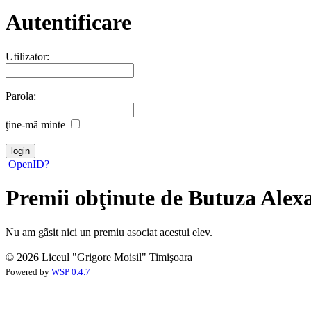
Autentificare
Utilizator:
Parola:
ţine-mã minte
OpenID?
Premii obţinute de Butuza Alex
Nu am gãsit nici un premiu asociat acestui elev.
© 2026 Liceul "Grigore Moisil" Timişoara
Powered by
WSP 0.4.7