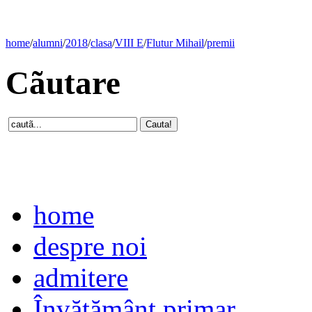
home
/
alumni
/
2018
/
clasa
/
VIII E
/
Flutur Mihail
/
premii
Cãutare
home
despre noi
admitere
Învăţământ primar