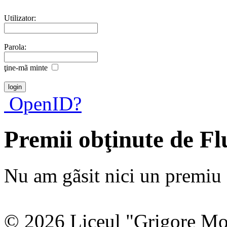
Utilizator:
Parola:
ţine-mã minte
OpenID?
Premii obţinute de Fl
Nu am gãsit nici un premiu a
© 2026 Liceul "Grigore Moi