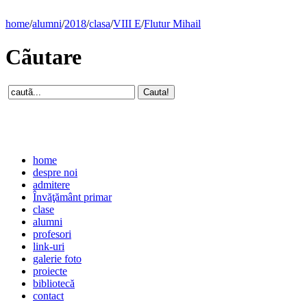
home
/
alumni
/
2018
/
clasa
/
VIII E
/
Flutur Mihail
Cãutare
home
despre noi
admitere
Învăţământ primar
clase
alumni
profesori
link-uri
galerie foto
proiecte
bibliotecă
contact