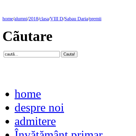
home
/
alumni
/
2018
/
clasa
/
VIII D
/
Sabau Daria
/
premii
Cãutare
home
despre noi
admitere
Învăţământ primar