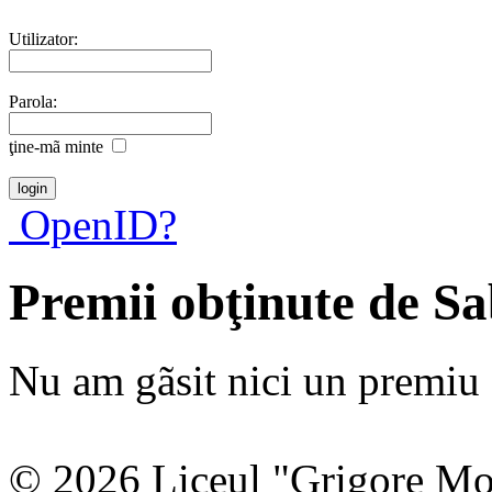
Utilizator:
Parola:
ţine-mã minte
OpenID?
Premii obţinute de S
Nu am gãsit nici un premiu a
© 2026 Liceul "Grigore Moi