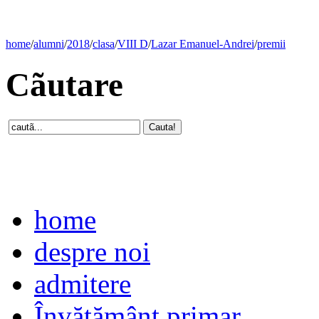
home
/
alumni
/
2018
/
clasa
/
VIII D
/
Lazar Emanuel-Andrei
/
premii
Cãutare
home
despre noi
admitere
Învăţământ primar