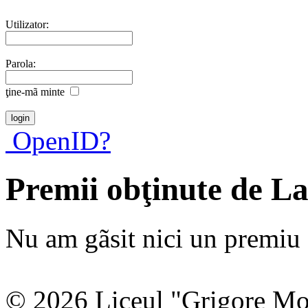
Utilizator:
Parola:
ţine-mã minte
OpenID?
Premii obţinute de L
Nu am gãsit nici un premiu a
© 2026 Liceul "Grigore Moi