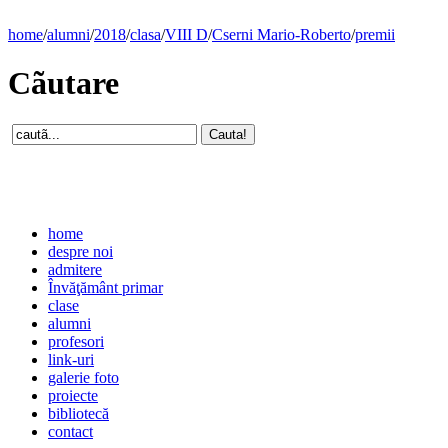
home
/
alumni
/
2018
/
clasa
/
VIII D
/
Cserni Mario-Roberto
/
premii
Cãutare
home
despre noi
admitere
Învăţământ primar
clase
alumni
profesori
link-uri
galerie foto
proiecte
bibliotecă
contact