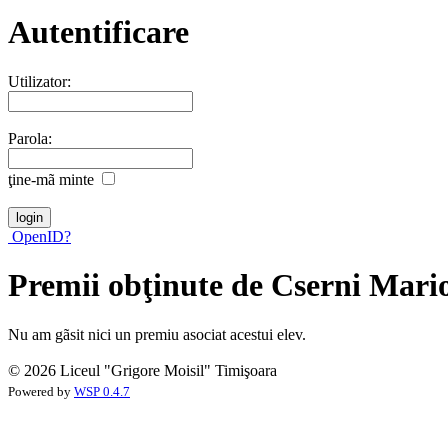
Autentificare
Utilizator:
Parola:
ţine-mã minte
OpenID?
Premii obţinute de Cserni Mari
Nu am gãsit nici un premiu asociat acestui elev.
© 2026 Liceul "Grigore Moisil" Timişoara
Powered by
WSP 0.4.7