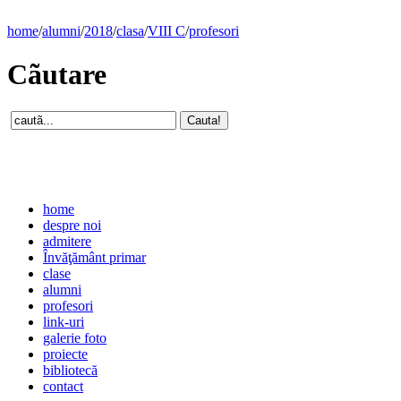
home
/
alumni
/
2018
/
clasa
/
VIII C
/
profesori
Cãutare
home
despre noi
admitere
Învăţământ primar
clase
alumni
profesori
link-uri
galerie foto
proiecte
bibliotecă
contact