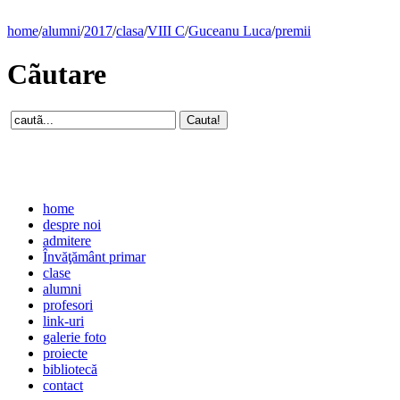
home
/
alumni
/
2017
/
clasa
/
VIII C
/
Guceanu Luca
/
premii
Cãutare
home
despre noi
admitere
Învăţământ primar
clase
alumni
profesori
link-uri
galerie foto
proiecte
bibliotecă
contact