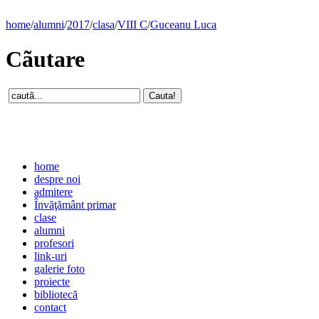
home
/
alumni
/
2017
/
clasa
/
VIII C
/
Guceanu Luca
Cãutare
home
despre noi
admitere
Învăţământ primar
clase
alumni
profesori
link-uri
galerie foto
proiecte
bibliotecă
contact