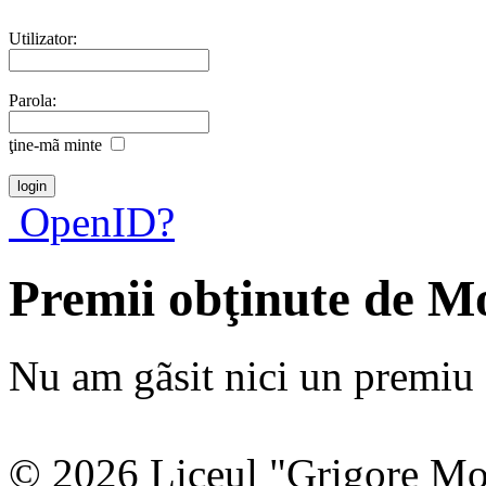
Utilizator:
Parola:
ţine-mã minte
OpenID?
Premii obţinute de M
Nu am gãsit nici un premiu a
© 2026 Liceul "Grigore Moi