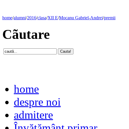
home
/
alumni
/
2016
/
clasa
/
XII E
/
Mocanu Gabriel-Andrei
/
premii
Cãutare
home
despre noi
admitere
Învăţământ primar