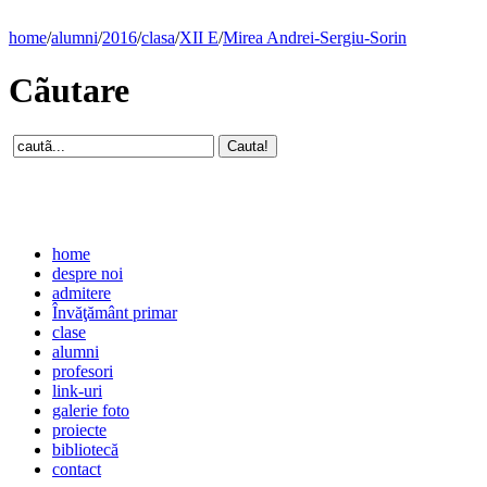
home
/
alumni
/
2016
/
clasa
/
XII E
/
Mirea Andrei-Sergiu-Sorin
Cãutare
home
despre noi
admitere
Învăţământ primar
clase
alumni
profesori
link-uri
galerie foto
proiecte
bibliotecă
contact