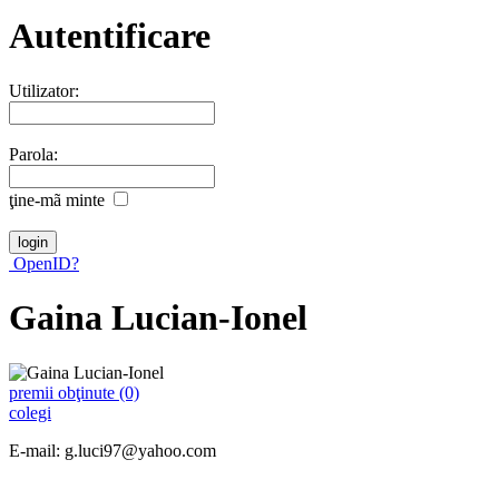
Autentificare
Utilizator:
Parola:
ţine-mã minte
OpenID?
Gaina Lucian-Ionel
premii obţinute (0)
colegi
E-mail: g.luci97@yahoo.com