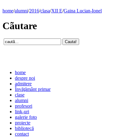
home
/
alumni
/
2016
/
clasa
/
XII E
/
Gaina Lucian-Ionel
Cãutare
home
despre noi
admitere
Învăţământ primar
clase
alumni
profesori
link-uri
galerie foto
proiecte
bibliotecă
contact