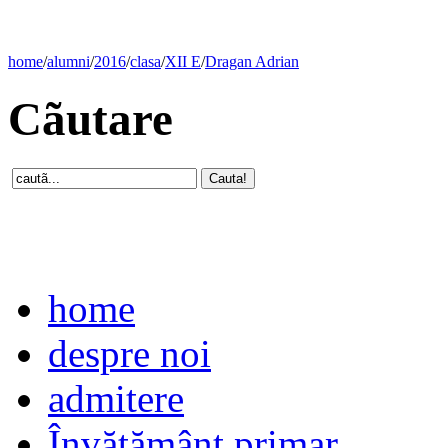
home
/
alumni
/
2016
/
clasa
/
XII E
/
Dragan Adrian
Cãutare
home
despre noi
admitere
Învăţământ primar