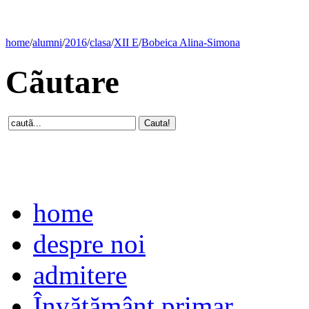
home
/
alumni
/
2016
/
clasa
/
XII E
/
Bobeica Alina-Simona
Cãutare
home
despre noi
admitere
Învăţământ primar