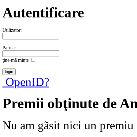
Autentificare
Utilizator:
Parola:
ţine-mã minte
OpenID?
Premii obţinute de A
Nu am gãsit nici un premiu a