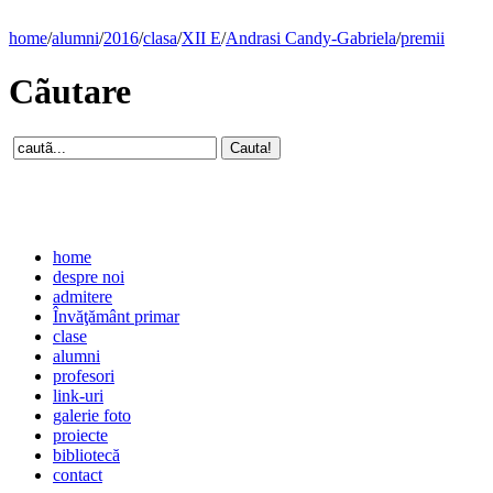
home
/
alumni
/
2016
/
clasa
/
XII E
/
Andrasi Candy-Gabriela
/
premii
Cãutare
home
despre noi
admitere
Învăţământ primar
clase
alumni
profesori
link-uri
galerie foto
proiecte
bibliotecă
contact