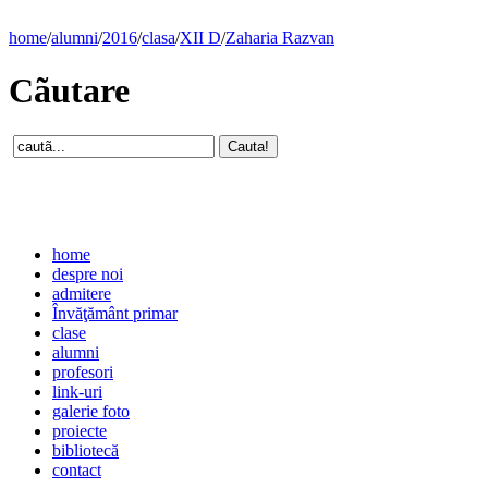
home
/
alumni
/
2016
/
clasa
/
XII D
/
Zaharia Razvan
Cãutare
home
despre noi
admitere
Învăţământ primar
clase
alumni
profesori
link-uri
galerie foto
proiecte
bibliotecă
contact