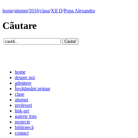
home
/
alumni
/
2016
/
clasa
/
XII D
/
Popa Alexandra
Cãutare
home
despre noi
admitere
Învăţământ primar
clase
alumni
profesori
link-uri
galerie foto
proiecte
bibliotecă
contact