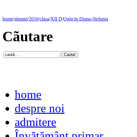
home
/
alumni
/
2016
/
clasa
/
XII D
/
Ogircin Diana-Stefania
Cãutare
home
despre noi
admitere
Învăţământ primar