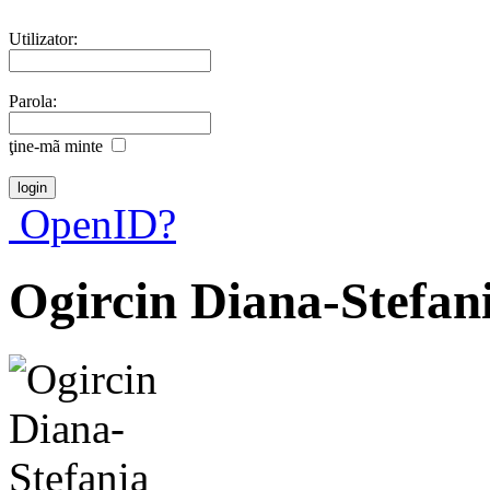
Utilizator:
Parola:
ţine-mã minte
OpenID?
Ogircin Diana-Stefan