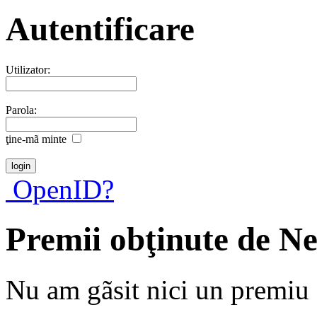
Autentificare
Utilizator:
Parola:
ţine-mã minte
OpenID?
Premii obţinute de N
Nu am gãsit nici un premiu a