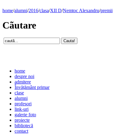
home
/
alumni
/
2016
/
clasa
/
XII D
/
Nemtoc Alexandru
/
premii
Cãutare
home
despre noi
admitere
Învăţământ primar
clase
alumni
profesori
link-uri
galerie foto
proiecte
bibliotecă
contact