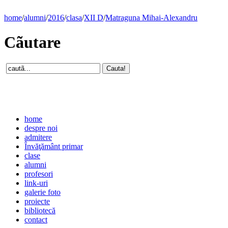
home
/
alumni
/
2016
/
clasa
/
XII D
/
Matraguna Mihai-Alexandru
Cãutare
home
despre noi
admitere
Învăţământ primar
clase
alumni
profesori
link-uri
galerie foto
proiecte
bibliotecă
contact