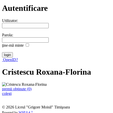
Autentificare
Utilizator:
Parola:
ţine-mã minte
OpenID?
Cristescu Roxana-Florina
premii obţinute (0)
colegi
© 2026 Liceul "Grigore Moisil" Timişoara
Powered by
WSP 0.4.7