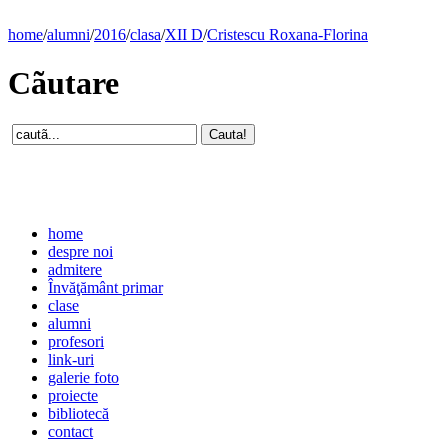
home
/
alumni
/
2016
/
clasa
/
XII D
/
Cristescu Roxana-Florina
Cãutare
home
despre noi
admitere
Învăţământ primar
clase
alumni
profesori
link-uri
galerie foto
proiecte
bibliotecă
contact