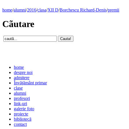
home
/
alumni
/
2016
/
clasa
/
XII D
/
Borchescu Richard-Denis
/
premii
Cãutare
home
despre noi
admitere
Învăţământ primar
clase
alumni
profesori
link-uri
galerie foto
proiecte
bibliotecă
contact