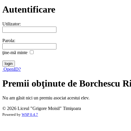
Autentificare
Utilizator:
Parola:
ţine-mã minte
OpenID?
Premii obţinute de Borchescu R
Nu am gãsit nici un premiu asociat acestui elev.
© 2026 Liceul "Grigore Moisil" Timişoara
Powered by
WSP 0.4.7