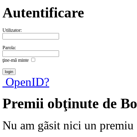
Autentificare
Utilizator:
Parola:
ţine-mã minte
OpenID?
Premii obţinute de B
Nu am gãsit nici un premiu a