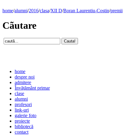
home
/
alumni
/
2016
/
clasa
/
XII D
/
Boran Laurentiu-Costin
/
premii
Cãutare
home
despre noi
admitere
Învăţământ primar
clase
alumni
profesori
link-uri
galerie foto
proiecte
bibliotecă
contact