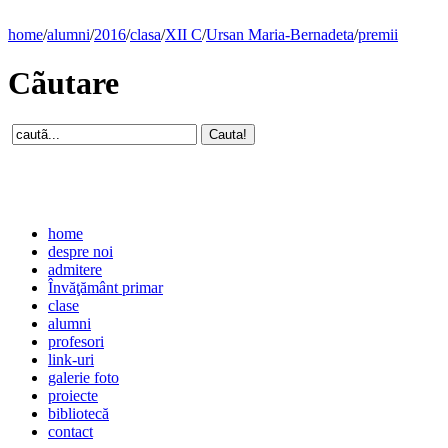
home
/
alumni
/
2016
/
clasa
/
XII C
/
Ursan Maria-Bernadeta
/
premii
Cãutare
home
despre noi
admitere
Învăţământ primar
clase
alumni
profesori
link-uri
galerie foto
proiecte
bibliotecă
contact