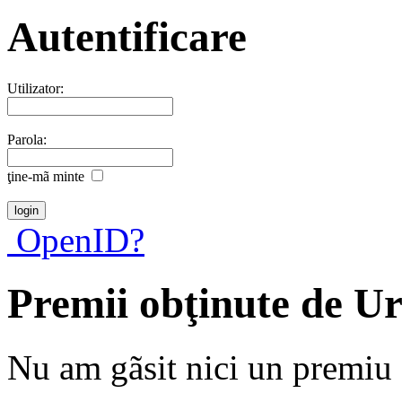
Autentificare
Utilizator:
Parola:
ţine-mã minte
OpenID?
Premii obţinute de U
Nu am gãsit nici un premiu a