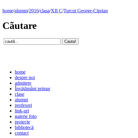
home
/
alumni
/
2016
/
clasa
/
XII C
/
Turcut George-Ciprian
Cãutare
home
despre noi
admitere
Învăţământ primar
clase
alumni
profesori
link-uri
galerie foto
proiecte
bibliotecă
contact