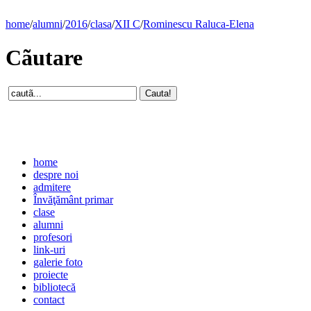
home
/
alumni
/
2016
/
clasa
/
XII C
/
Rominescu Raluca-Elena
Cãutare
home
despre noi
admitere
Învăţământ primar
clase
alumni
profesori
link-uri
galerie foto
proiecte
bibliotecă
contact