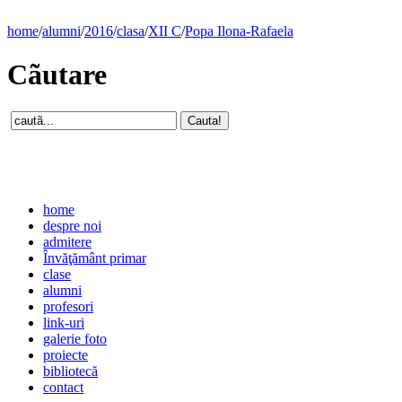
home
/
alumni
/
2016
/
clasa
/
XII C
/
Popa Ilona-Rafaela
Cãutare
home
despre noi
admitere
Învăţământ primar
clase
alumni
profesori
link-uri
galerie foto
proiecte
bibliotecă
contact