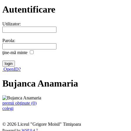
Autentificare
Utilizator:
Parola:
ţine-mã minte
OpenID?
Bujanca Anamaria
premii obţinute (0)
colegi
© 2026 Liceul "Grigore Moisil" Timişoara
Powered by
WSP 0.4.7