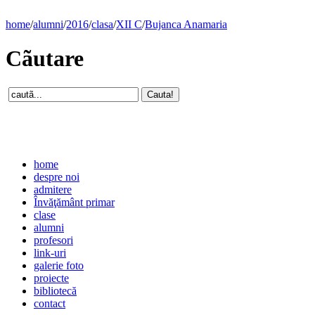
home
/
alumni
/
2016
/
clasa
/
XII C
/
Bujanca Anamaria
Cãutare
home
despre noi
admitere
Învăţământ primar
clase
alumni
profesori
link-uri
galerie foto
proiecte
bibliotecă
contact