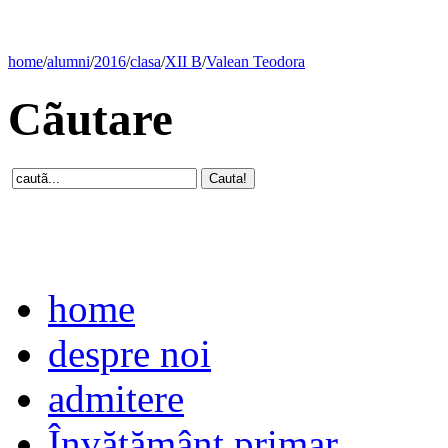
home
/
alumni
/
2016
/
clasa
/
XII B
/
Valean Teodora
Cãutare
home
despre noi
admitere
Învăţământ primar