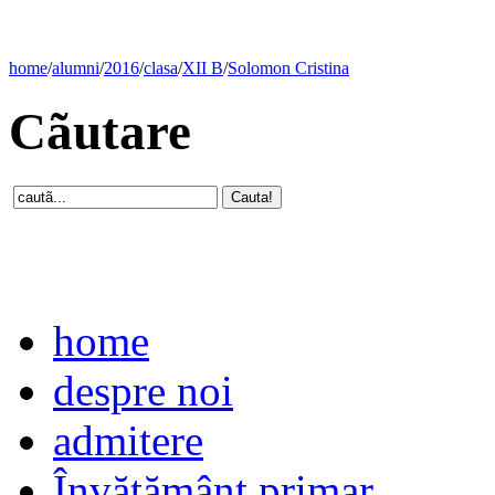
home
/
alumni
/
2016
/
clasa
/
XII B
/
Solomon Cristina
Cãutare
home
despre noi
admitere
Învăţământ primar