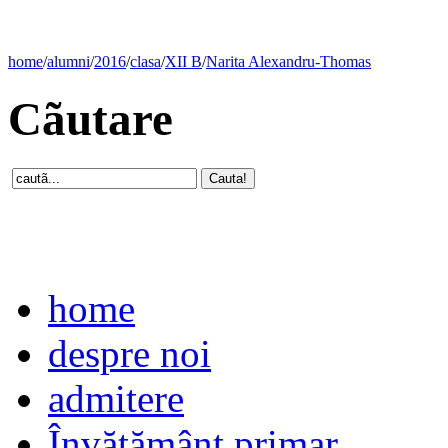
home
/
alumni
/
2016
/
clasa
/
XII B
/
Narita Alexandru-Thomas
Cãutare
home
despre noi
admitere
Învăţământ primar