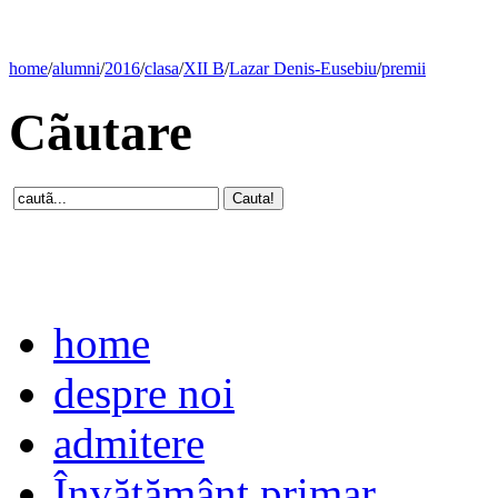
home
/
alumni
/
2016
/
clasa
/
XII B
/
Lazar Denis-Eusebiu
/
premii
Cãutare
home
despre noi
admitere
Învăţământ primar