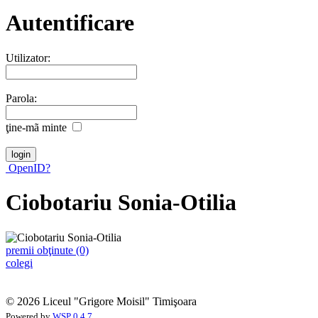
Autentificare
Utilizator:
Parola:
ţine-mã minte
OpenID?
Ciobotariu Sonia-Otilia
premii obţinute (0)
colegi
© 2026 Liceul "Grigore Moisil" Timişoara
Powered by
WSP 0.4.7