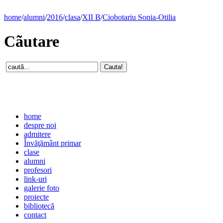
home
/
alumni
/
2016
/
clasa
/
XII B
/
Ciobotariu Sonia-Otilia
Cãutare
home
despre noi
admitere
Învăţământ primar
clase
alumni
profesori
link-uri
galerie foto
proiecte
bibliotecă
contact