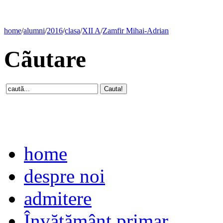
home
/
alumni
/
2016
/
clasa
/
XII A
/
Zamfir Mihai-Adrian
Cãutare
home
despre noi
admitere
Învăţământ primar