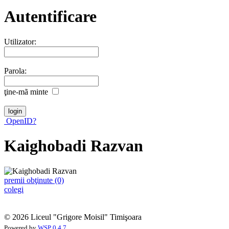
Autentificare
Utilizator:
Parola:
ţine-mã minte
OpenID?
Kaighobadi Razvan
premii obţinute (0)
colegi
© 2026 Liceul "Grigore Moisil" Timişoara
Powered by
WSP 0.4.7