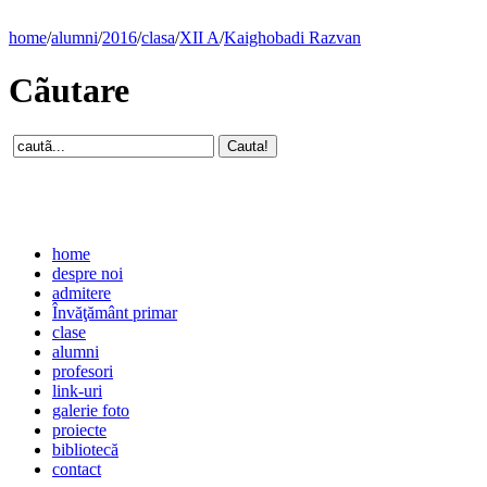
home
/
alumni
/
2016
/
clasa
/
XII A
/
Kaighobadi Razvan
Cãutare
home
despre noi
admitere
Învăţământ primar
clase
alumni
profesori
link-uri
galerie foto
proiecte
bibliotecă
contact