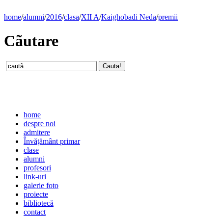
home
/
alumni
/
2016
/
clasa
/
XII A
/
Kaighobadi Neda
/
premii
Cãutare
home
despre noi
admitere
Învăţământ primar
clase
alumni
profesori
link-uri
galerie foto
proiecte
bibliotecă
contact