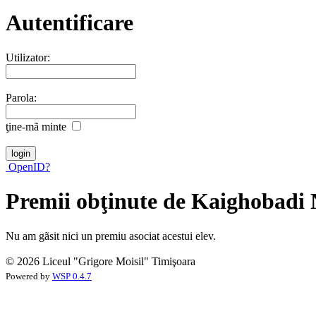
Autentificare
Utilizator:
Parola:
ţine-mã minte
OpenID?
Premii obţinute de Kaighobadi
Nu am gãsit nici un premiu asociat acestui elev.
© 2026 Liceul "Grigore Moisil" Timişoara
Powered by
WSP 0.4.7