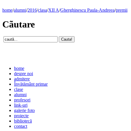
home
/
alumni
/
2016
/
clasa
/
XII A
/
Gherghinescu Paula-Andreea
/
premii
Cãutare
home
despre noi
admitere
Învăţământ primar
clase
alumni
profesori
link-uri
galerie foto
proiecte
bibliotecă
contact