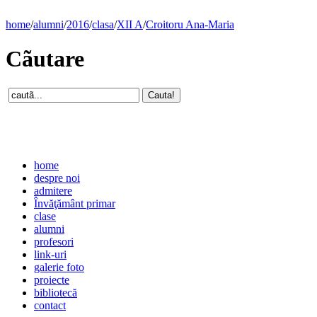
home
/
alumni
/
2016
/
clasa
/
XII A
/
Croitoru Ana-Maria
Cãutare
home
despre noi
admitere
Învăţământ primar
clase
alumni
profesori
link-uri
galerie foto
proiecte
bibliotecă
contact