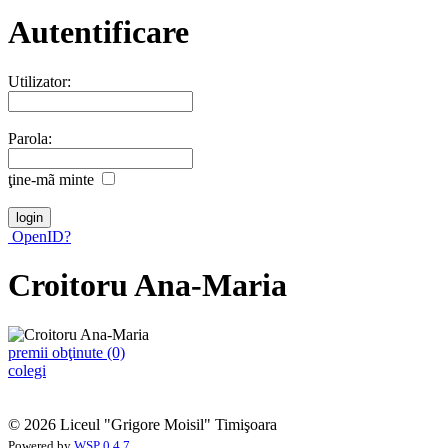
Autentificare
Utilizator:
Parola:
ţine-mã minte
OpenID?
Croitoru Ana-Maria
premii obţinute (0)
colegi
© 2026 Liceul "Grigore Moisil" Timişoara
Powered by
WSP 0.4.7