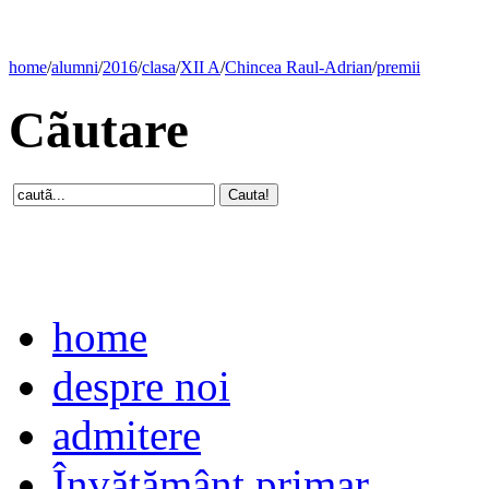
home
/
alumni
/
2016
/
clasa
/
XII A
/
Chincea Raul-Adrian
/
premii
Cãutare
home
despre noi
admitere
Învăţământ primar