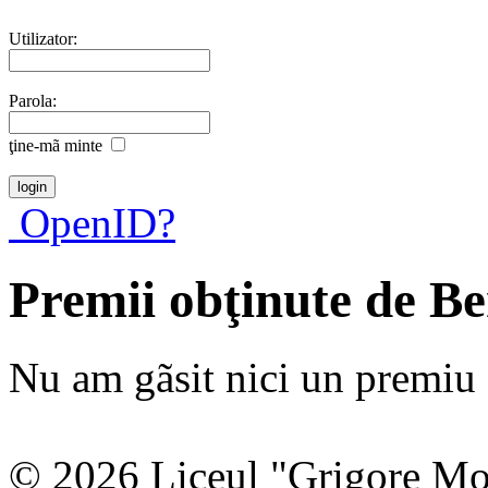
Utilizator:
Parola:
ţine-mã minte
OpenID?
Premii obţinute de B
Nu am gãsit nici un premiu a
© 2026 Liceul "Grigore Moi