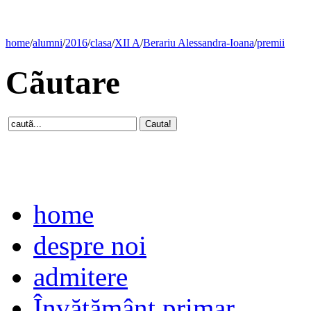
home
/
alumni
/
2016
/
clasa
/
XII A
/
Berariu Alessandra-Ioana
/
premii
Cãutare
home
despre noi
admitere
Învăţământ primar