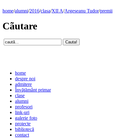
home
/
alumni
/
2016
/
clasa
/
XII A
/
Argeseanu Tudor
/
premii
Cãutare
home
despre noi
admitere
Învăţământ primar
clase
alumni
profesori
link-uri
galerie foto
proiecte
bibliotecă
contact