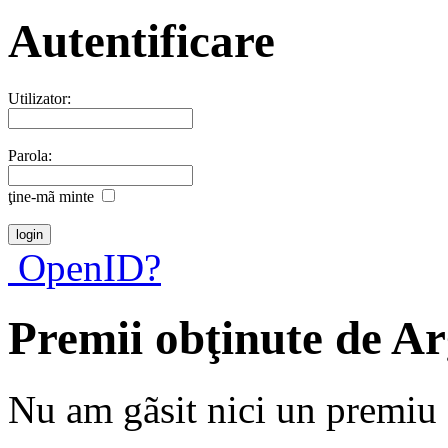
Autentificare
Utilizator:
Parola:
ţine-mã minte
OpenID?
Premii obţinute de A
Nu am gãsit nici un premiu a