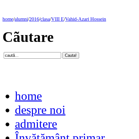
home
/
alumni
/
2016
/
clasa
/
VIII E
/
Vahid-Azari Hossein
Cãutare
home
despre noi
admitere
Învăţământ primar