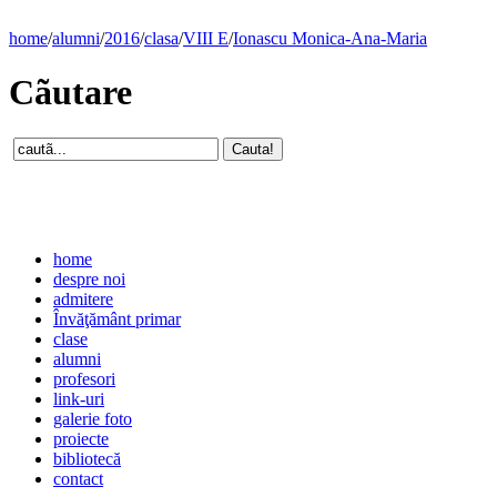
home
/
alumni
/
2016
/
clasa
/
VIII E
/
Ionascu Monica-Ana-Maria
Cãutare
home
despre noi
admitere
Învăţământ primar
clase
alumni
profesori
link-uri
galerie foto
proiecte
bibliotecă
contact