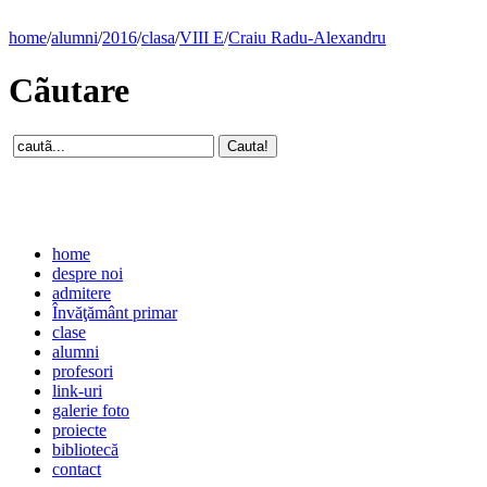
home
/
alumni
/
2016
/
clasa
/
VIII E
/
Craiu Radu-Alexandru
Cãutare
home
despre noi
admitere
Învăţământ primar
clase
alumni
profesori
link-uri
galerie foto
proiecte
bibliotecă
contact